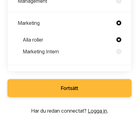
Management
Marketing
Roller i Marketing
Alla roller
Marketing Intern
Sales & Business
Fortsätt
Har du redan connectat?
Logga in
.