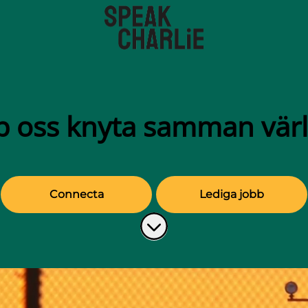
p oss knyta samman vär
Connecta
Lediga jobb
Skrolla för mer innehåll