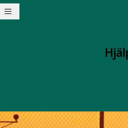
KARRIÄRMENY
Dela sidan
Hjäl