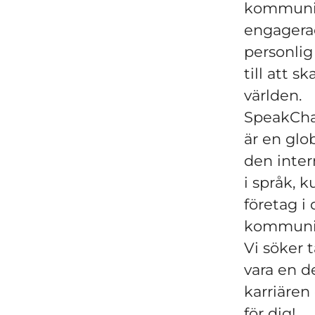
kommunik
engagerad
personlig
till att 
världen.
SpeakChar
är en glo
den inter
i språk, 
företag i
kommunik
Vi söker 
vara en de
karriären
för dig!