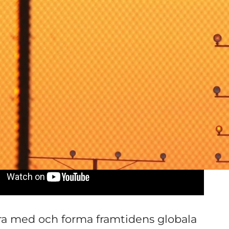
inner du för språk & kult
ara med och forma framtidens globala