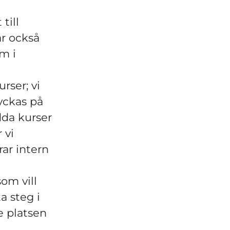
till
ar också
om i
rser; vi
lyckas på
dda kurser
 vi
rar intern
om vill
a steg i
e platsen