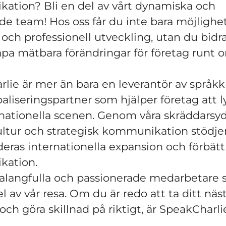
ation? Bli en del av vårt dynamiska och
e team! Hos oss får du inte bara möjlighet 
 och professionell utveckling, utan du bidr
skapa mätbara förändringar för företag runt 
lie är mer än bara en leverantör av språkku
baliseringspartner som hjälper företag att 
nationella scenen. Genom våra skräddarsy
kultur och strategisk kommunikation stödjer
 deras internationella expansion och förbätt
ation.
talangfulla och passionerade medarbetare s
l av vår resa. Om du är redo att ta ditt näst
 och göra skillnad på riktigt, är SpeakCharli