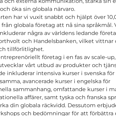
na och externa kommunikation, stärka sin 
och öka sin globala närvaro.
rten har vi vuxit snabbt och hjälpt över 10
 från globala företag att nå sina språkmål. 
inkluderar några av världens ledande före
orthvolt och Handelsbanken, vilket vittnar
h tillförlitlighet.
entreprenöriellt företag i en fas av scale-up,
utvecklar vårt utbud av produkter och tjäns
e inkluderar intensiva kurser i svenska för
samma, avancerade kurser i engelska för
onella sammanhang, omfattande kurser i m
nationella affärer, samt tyska och franska s
tärka din globala räckvidd. Dessutom erbjude
kshops och bedömningar för att förbättra