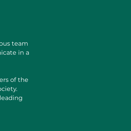
ious team
cate in a
e
ers of the
ciety.
 leading