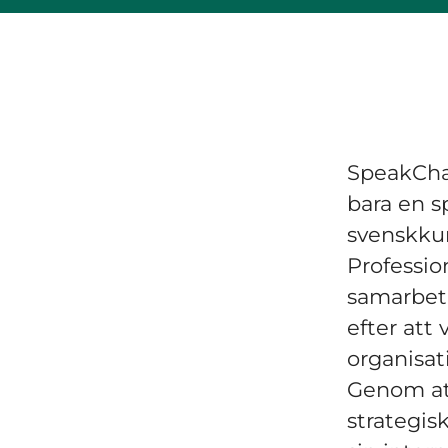
SpeakChar
bara en s
svenskkur
Professio
samarbeta
efter att
organisat
Genom att
strategis