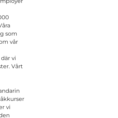
employer
,000
Våra
tag som
 om vår
 där vi
ter. Vårt
andarin
pråkkurser
r vi
 den