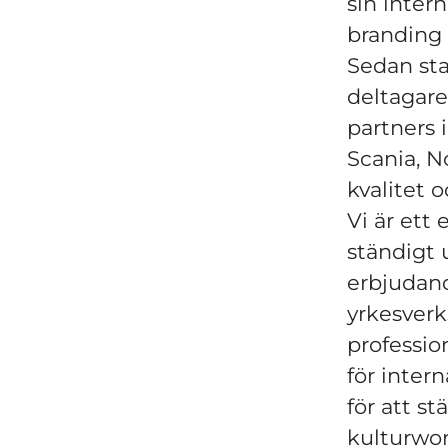
sin inter
branding 
Sedan sta
deltagare
partners 
Scania, N
kvalitet oc
Vi är ett 
ständigt 
erbjudand
yrkesverk
professi
för inter
för att s
kulturwor