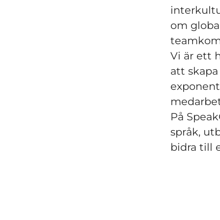
interkult
om global
teamkom
Vi är ett
att skapa
exponenti
medarbet
På SpeakC
språk, utb
bidra til