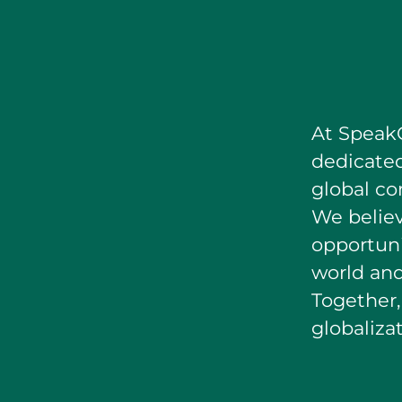
At SpeakC
dedicate
global co
We believ
opportuni
world an
Together,
globaliza