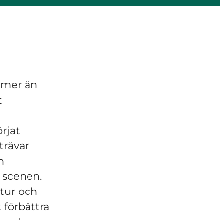
 mer än
t
rjat
trävar
h
a scenen.
ltur och
 förbättra