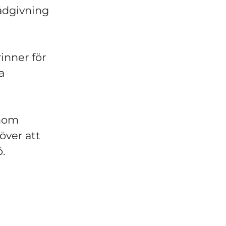
ådgivning
inner för
a
enom
 över att
.