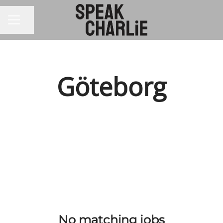
CAREER MENU
Share page
Göteborg
No matching jobs