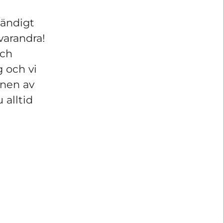
tändigt
varandra!
och
g och vi
onen av
 alltid