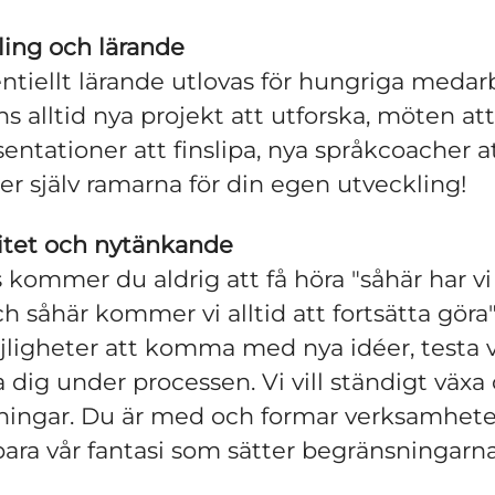
ling och lärande
tiellt lärande utlovas för hungriga medar
ns alltid nya projekt att utforska, möten a
sentationer att finslipa, nya språkcoacher att
er själv ramarna för din egen utveckling!
vitet och nytänkande
 kommer du aldrig att få höra "såhär har vi 
ch såhär kommer vi alltid att fortsätta göra
jligheter att komma med nya idéer, testa 
a dig under processen. Vi vill ständigt växa
sningar. Du är med och formar verksamhet
bara vår fantasi som sätter begränsningarna