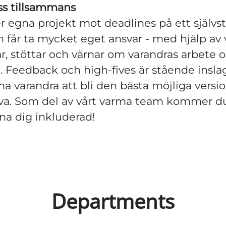
oss tillsammans
er egna projekt mot deadlines på ett självs
h får ta mycket eget ansvar - med hjälp av 
ar, stöttar och värnar om varandras arbete 
. Feedback och high-fives är stående insla
sha varandra att bli den bästa möjliga versi
lva. Som del av vårt varma team kommer du
na dig inkluderad!
Departments