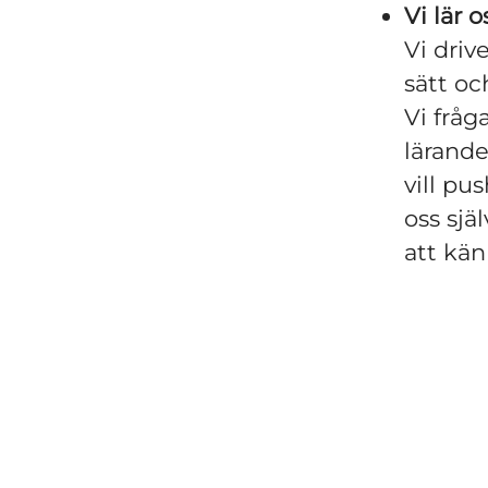
Vi lär 
Vi driv
sätt oc
Vi fråg
lärande
vill pu
oss sjä
att kän
HR & Operations
Education