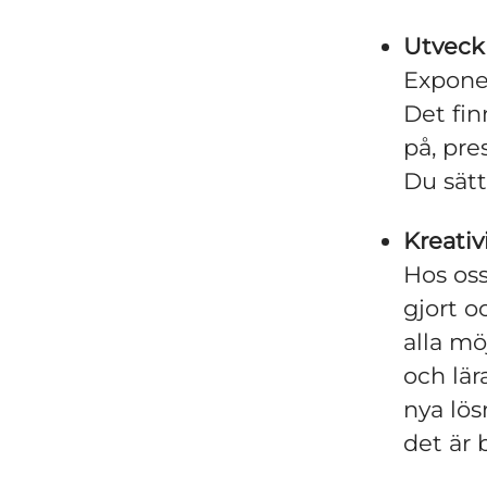
Utveck
Exponen
Det fin
på, pre
Du sätt
Kreati
Hos oss
gjort o
alla mö
och lär
nya lö
det är 