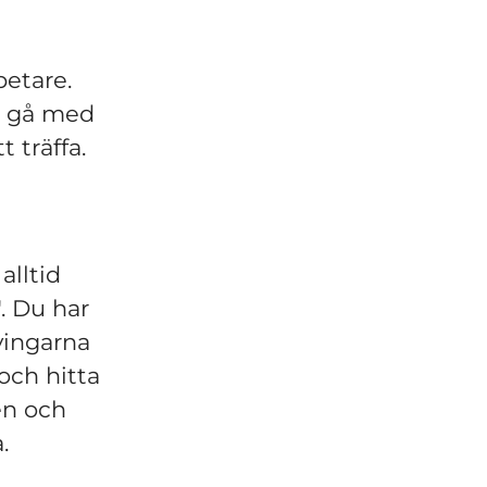
betare.
tt gå med
 träffa.
alltid
". Du har
vingarna
 och hitta
en och
.