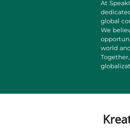
At SpeakC
dedicate
global co
We believ
opportuni
world an
Together,
globaliza
Kreat