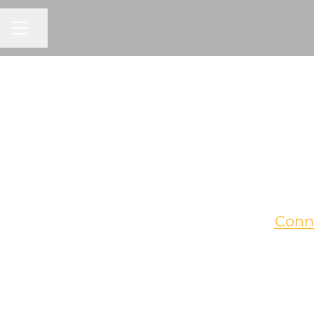
CAREER MENU
Share page
Conn