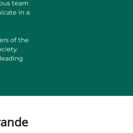
ious team
cate in a
e
ers of the
ciety.
 leading
ärande